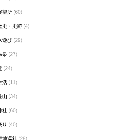
展望所
(60)
歴史・史跡
(4)
水遊び
(29)
温泉
(27)
滝
(24)
生活
(11)
登山
(34)
神社
(60)
祭り
(40)
聖地巡礼
(28)