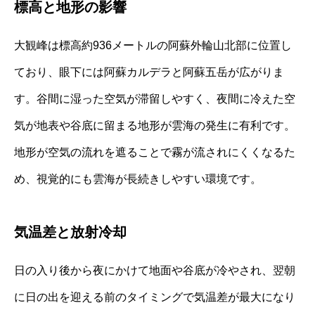
標高と地形の影響
大観峰は標高約936メートルの阿蘇外輪山北部に位置し
ており、眼下には阿蘇カルデラと阿蘇五岳が広がりま
す。谷間に湿った空気が滞留しやすく、夜間に冷えた空
気が地表や谷底に留まる地形が雲海の発生に有利です。
地形が空気の流れを遮ることで霧が流されにくくなるた
め、視覚的にも雲海が長続きしやすい環境です。
気温差と放射冷却
日の入り後から夜にかけて地面や谷底が冷やされ、翌朝
に日の出を迎える前のタイミングで気温差が最大になり