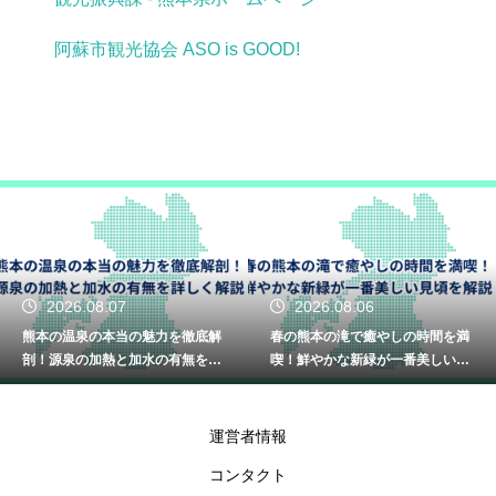
阿蘇市観光協会 ASO is GOOD!
2026.08.07
2026.08.06
熊本の温泉の本当の魅力を徹底解
春の熊本の滝で癒やしの時間を満
剖！源泉の加熱と加水の有無を詳
喫！鮮やかな新緑が一番美しい見
しく解説
頃を解説
運営者情報
コンタクト