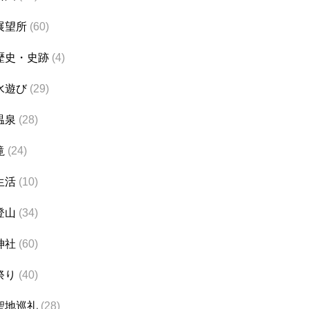
展望所
(60)
歴史・史跡
(4)
水遊び
(29)
温泉
(28)
滝
(24)
生活
(10)
登山
(34)
神社
(60)
祭り
(40)
聖地巡礼
(28)