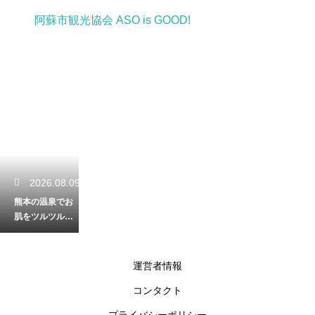
阿蘇市観光協会 ASO is GOOD!
2026.08.09
熊本の温泉でお
肌をツルツルに
美しく！ピリッ
とする酸性の泉
質の特徴を解説
運営者情報
コンタクト
2026.08.08
プライバシーポリシー