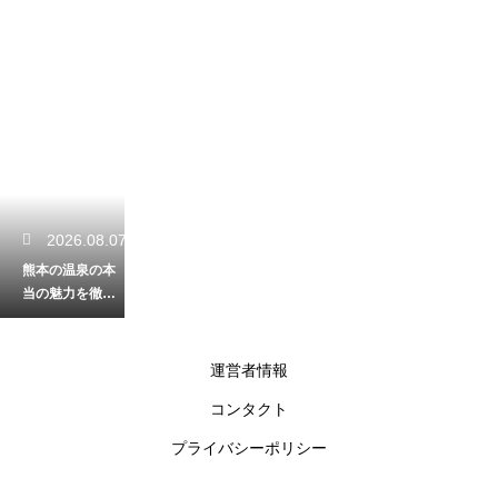
2026.08.07
熊本の温泉の本
当の魅力を徹底
解剖！源泉の加
熱と加水の有無
を詳しく解説
運営者情報
コンタクト
2026.08.06
プライバシーポリシー
春の熊本の滝で
癒やしの時間を