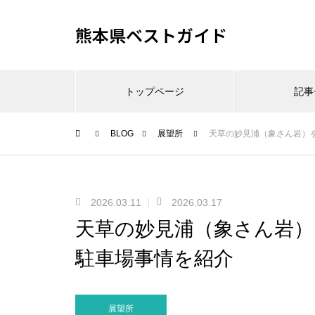
熊本県ベストガイド
トップページ
記事
BLOG
展望所
天草の妙見浦（象さん岩）
2026.03.11
2026.03.17
天草の妙見浦（象さん岩）
駐車場事情を紹介
展望所