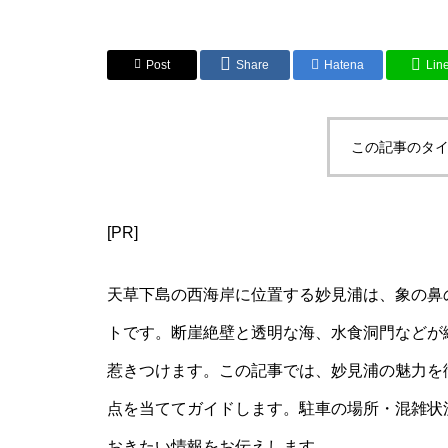
Post
Share
Hatena
Lin
この記事のタイ
[PR]
天草下島の西海岸に位置する妙見浦は、象の鼻
トです。断崖絶壁と透明な海、水食洞門などが
惹きつけます。この記事では、妙見浦の魅力を
点を当ててガイドします。駐車の場所・混雑状
おきたい情報をお伝えします。