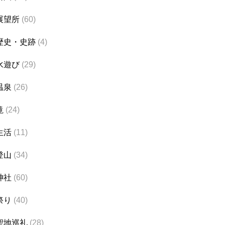
展望所
(60)
歴史・史跡
(4)
水遊び
(29)
温泉
(26)
滝
(24)
生活
(11)
登山
(34)
神社
(60)
祭り
(40)
聖地巡礼
(28)