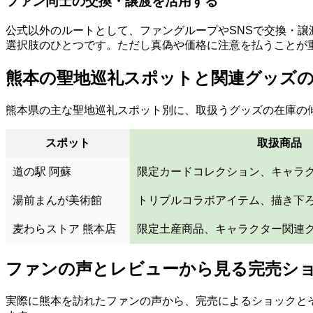
ファン同士の交換・譲渡を活用する
公式以外のルートとして、ファングループやSNSで交換・
選択肢のひとつです。ただし真偽や価格に注意を払うことが
熊本の聖地巡礼スポットと関連グッズの
熊本県の主な聖地巡礼スポット別に、取扱うグッズの在庫の
スポット
取扱商品
道の駅 阿蘇
限定カードコレクション、キャラ
湯前まんが美術館
トリプルコラボアイテム、描き下
麦わらストア 熊本店
限定土産商品、キャラクター関連
ファンの声とレビューから見る完売シ
実際に熊本を訪れたファンの声から、完売によるショックと