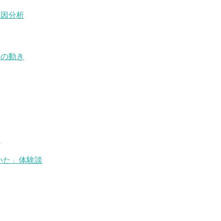
原因分析
日の動き
較
いた」体験談