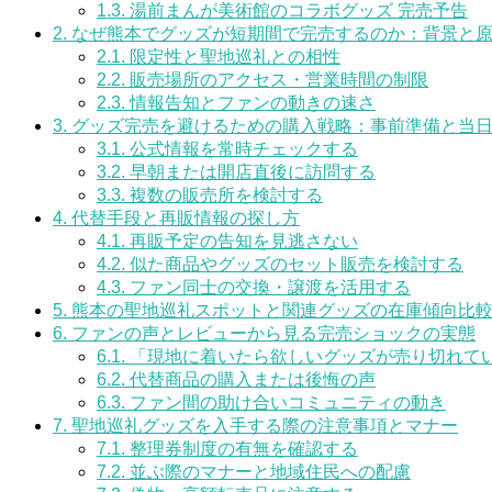
1.3.
湯前まんが美術館のコラボグッズ 完売予告
2.
なぜ熊本でグッズが短期間で完売するのか：背景と
2.1.
限定性と聖地巡礼との相性
2.2.
販売場所のアクセス・営業時間の制限
2.3.
情報告知とファンの動きの速さ
3.
グッズ完売を避けるための購入戦略：事前準備と当
3.1.
公式情報を常時チェックする
3.2.
早朝または開店直後に訪問する
3.3.
複数の販売所を検討する
4.
代替手段と再販情報の探し方
4.1.
再販予定の告知を見逃さない
4.2.
似た商品やグッズのセット販売を検討する
4.3.
ファン同士の交換・譲渡を活用する
5.
熊本の聖地巡礼スポットと関連グッズの在庫傾向比
6.
ファンの声とレビューから見る完売ショックの実態
6.1.
「現地に着いたら欲しいグッズが売り切れて
6.2.
代替商品の購入または後悔の声
6.3.
ファン間の助け合いコミュニティの動き
7.
聖地巡礼グッズを入手する際の注意事項とマナー
7.1.
整理券制度の有無を確認する
7.2.
並ぶ際のマナーと地域住民への配慮