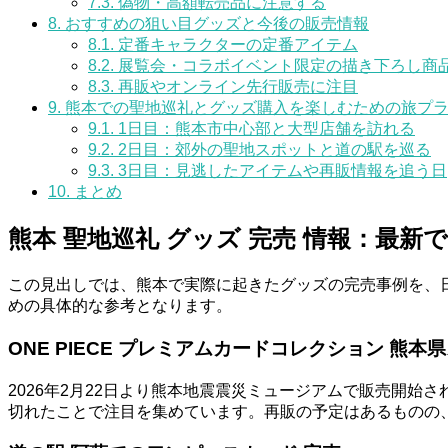
7.3.
偽物・高額転売品に注意する
8.
おすすめの狙い目グッズと今後の販売情報
8.1.
定番キャラクターの定番アイテム
8.2.
展覧会・コラボイベント限定の描き下ろし商
8.3.
再販やオンライン先行販売に注目
9.
熊本での聖地巡礼とグッズ購入を楽しむための旅プ
9.1.
1日目：熊本市中心部と大型店舗を訪れる
9.2.
2日目：郊外の聖地スポットと道の駅を巡る
9.3.
3日目：見逃したアイテムや再販情報を追う日
10.
まとめ
熊本 聖地巡礼 グッズ 完売 情報：最新
この見出しでは、熊本で実際に起きたグッズの完売事例を、
めの具体的な参考となります。
ONE PIECE プレミアムカードコレクション 熊本
2026年2月22日より熊本地震震災ミュージアムで販売開始
切れたことで注目を集めています。再販の予定はあるものの