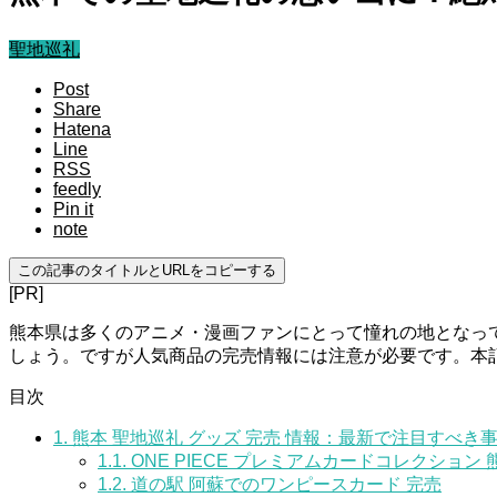
聖地巡礼
Post
Share
Hatena
Line
RSS
feedly
Pin it
note
この記事のタイトルとURLをコピーする
[PR]
熊本県は多くのアニメ・漫画ファンにとって憧れの地となっ
しょう。ですが人気商品の完売情報には注意が必要です。本
目次
1.
熊本 聖地巡礼 グッズ 完売 情報：最新で注目すべき
1.1.
ONE PIECE プレミアムカードコレクション
1.2.
道の駅 阿蘇でのワンピースカード 完売