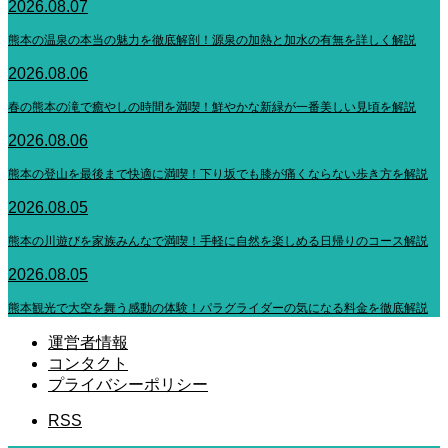
2026.08.07
熊本の温泉の本当の魅力を徹底解剖！源泉の加熱と加水の有無を詳しく解説
2026.08.06
春の熊本の滝で癒やしの時間を満喫！鮮やかな新緑が一番美しい見頃を解説
2026.08.06
熊本の登山を最後まで快適に満喫！下り坂でも膝が痛くならない歩き方を解説
2026.08.05
熊本の川遊びを家族みんなで満喫！手軽に自然を楽しめる日帰りのコース解説
2026.08.05
熊本観光で大空を舞う感動の体験！パラグライダーの気になる料金を徹底解説
運営者情報
コンタクト
プライバシーポリシー
RSS